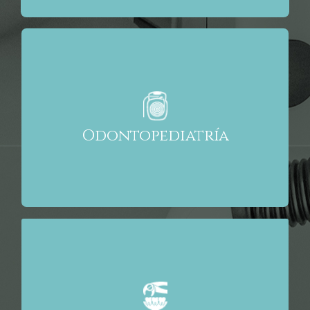
La adquisición de hábitos saludables es vital desde
las primeras etapas de la vida, y de ellos
dependerá la salud oral del adulto.
– Diagnóstico precoz y profilaxis: revisiones,
fluorizaciones, sellados,…
Odontopediatría
– Tratamientos conservadores: obturaciones,
pulpotomías, pulpectomías,…
Disponemos de toda la tecnología y materiales
necesarios para realizar los tratamientos en
nuestras instalaciones, para tu comodidad y
tranquilidad.