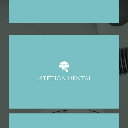
– Blanqueamiento con luz fría
– Carillas
– Coronas CAD/CAM con y sin metal
– Incrustaciones
Estética Dental
Ortodoncia visible