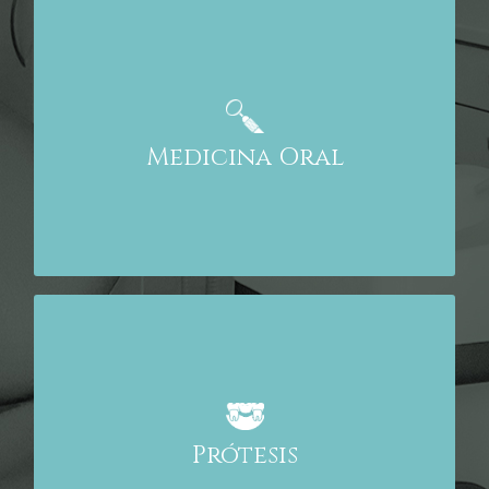
Revisión, diagnóstico y tratamiento de patología
oral, porque en la boca no sólo hay dientes y el
diagnóstico precoz es fundamental
Medicina Oral
Trabajamos con laboratorios dentales con amplia
experiencia y la tecnología más novedosa:
– Prótesis parcial y completa
– Prótesis fija y removible
– Prótesis convencional y sobre implantes
Prótesis